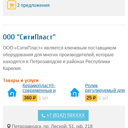
2 предложения
ООО "СитиПласт"
ООО «СитиПласт» является ключевым поставщиком
оборудования для многих производителей, которые
находятся в Петрозаводске и районах Республики
Карелия.
Товары и услуги
Керамопласт®-
Ролик
современные и
регулируемый для
красивые крыши
алюминиевых
360
1 шт
25
1 шт
лоджий 62 мм
+7 (8142) 59XXXX
Петрозаводск, пр. Лесной, 51, оф. 218