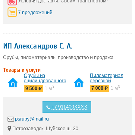
Условия доставки: Своим Транспортом*
7 предложений
ИП Александров С. А.
Срубы, пиломатериалы производство и продажа
Товары и услуги
Срубы из
Пиломатериал
оцилиндрованного
обрезной
бревна
3
3
7 000
1 м
9 500
1 м
+7 911400XXXX
psruby@mail.ru
Петрозаводск, Шуйское ш. 20