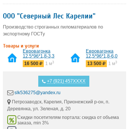
ООО "Северный Лес Карелии"
Производство строганных пиломатериалов по
экспортному ГОСТу
Товары и услуги
Евровагонка
Евровагонка
12,5*96*1,8-3,3
12,5*96*1,8-6,0
сорт А
сорт В
3
3
16 500
1 м
13 500
1 м
+7 (921) 457XXXX
slk536275@yandex.ru
Петрозаводск, Карелия, Прионежский р-он, п.
Деревянка, ул. Зеленая, д. 20
Скидки посетителям портала: скидка от объема
заказа, min 3%