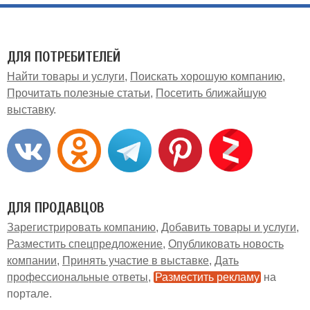
ДЛЯ ПОТРЕБИТЕЛЕЙ
Найти товары и услуги
Поискать хорошую компанию
Прочитать полезные статьи
Посетить ближайшую
выставку
ДЛЯ ПРОДАВЦОВ
Зарегистрировать компанию
Добавить товары и услуги
Разместить спецпредложение
Опубликовать новость
компании
Принять участие в выставке
Дать
профессиональные ответы
Разместить рекламу
на
портале