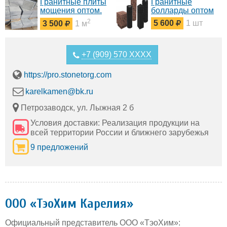
Гранитные плиты
Гранитные
мощения оптом.
болларды оптом
Гранитное
2
5 600
1 шт
3 500
1 м
производство
Карелия
Петрозаводск
+7 (909) 570 XXXX
https://pro.stonetorg.com
karelkamen@bk.ru
Петрозаводск, ул. Лыжная 2 б
Условия доставки: Реализация продукции на
всей территории России и ближнего зарубежья
9 предложений
ООО «ТэоХим Карелия»
Официальный представитель ООО «ТэоХим»: