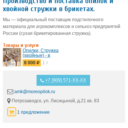
Производство и поставка опилок и
хвойной стружки в брикетах.
Мы — официальный поставщик подстилочного
материала для агрокомплексов и сельхоз предприятий
России (сухая брикетированная стружка).
Товары и услуги
Опилки, Стружка
(хвойные) - в
брикетах (опт от
8 000
1 т
производителя) -
подстилка для с/х
предприятий с
ДОСТАВКОЙ в
+7 (909) 571-XX-XX
ваш регион.
amk@moreopilok.ru
Петрозаводск, ул. Лисицыной, д.21 кв. 83
1 предложение