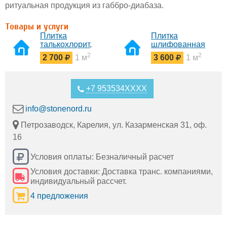
ритуальная продукция из габбро-диабаза.
Товары и услуги
Плитка
Плитка
талькохлорит,
шлифованная
"рваный камень"
талькохлорит
2
2
2 700
1 м
3 600
1 м
+7 953534XXXX
info@stonenord.ru
Петрозаводск, Карелия, ул. Казарменская 31, оф.
16
Условия оплаты: Безналичный расчет
Условия доставки: Доставка транс. компаниями,
индивидуальный рассчет.
4 предложения