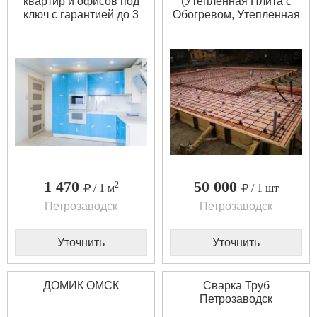
квартир и офисов под
(Утепленная Плита с
ключ с гарантией до 3
Обогревом, Утепленная
лет и рассрочкой
Плита)
платежа
1 470
50 000
2
/ 1 м
/ 1 шт
Петрозаводск
Петрозаводск
Уточнить
Уточнить
ДОМИК ОМСК
Сварка Труб
Петрозаводск