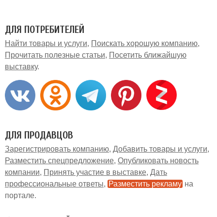
ДЛЯ ПОТРЕБИТЕЛЕЙ
Найти товары и услуги
Поискать хорошую компанию
Прочитать полезные статьи
Посетить ближайшую
выставку
ДЛЯ ПРОДАВЦОВ
Зарегистрировать компанию
Добавить товары и услуги
Разместить спецпредложение
Опубликовать новость
компании
Принять участие в выставке
Дать
профессиональные ответы
Разместить рекламу
на
портале