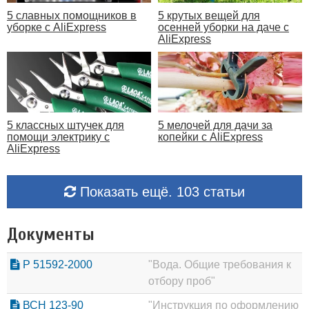
5 славных помощников в
5 крутых вещей для
уборке с AliExpress
осенней уборки на даче с
AliExpress
5 классных штучек для
5 мелочей для дачи за
помощи электрику с
копейки с AliExpress
AliExpress
Показать ещё. 103 статьи
Документы
Р 51592-2000
"Вода. Общие требования к
отбору проб"
ВСН 123-90
"Инструкция по оформлению