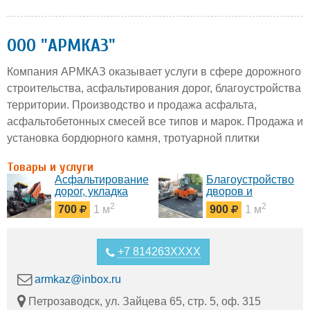
ООО "АРМКАЗ"
Компания АРМКАЗ оказывает услуги в сфере дорожного
строительства, асфальтирования дорог, благоустройства
территории. Производство и продажа асфальта,
асфальтобетонных смесей все типов и марок. Продажа и
установка бордюрного камня, тротуарной плитки
Товары и услуги
Асфальтирование
Благоустройство
дорог, укладка
дворов и
асфальта,
придомовых
2
2
700
1 м
900
1 м
дорожное
территории
строительство
+7 814263XXXX
armkaz@inbox.ru
Петрозаводск, ул. Зайцева 65, стр. 5, оф. 315