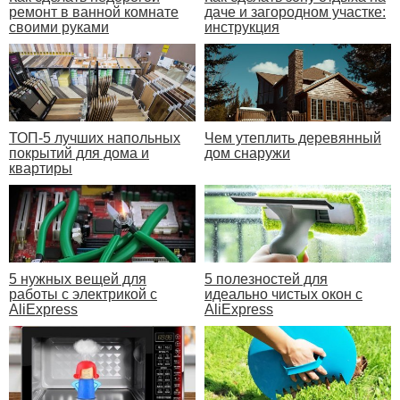
ремонт в ванной комнате
даче и загородном участке:
своими руками
инструкция
ТОП-5 лучших напольных
Чем утеплить деревянный
покрытий для дома и
дом снаружи
квартиры
5 нужных вещей для
5 полезностей для
работы с электрикой с
идеально чистых окон с
AliExpress
AliExpress