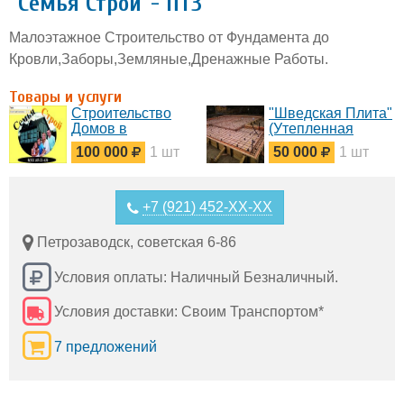
"Семья Строй"- ПТЗ
Малоэтажное Строительство от Фундамента до
Кровли,Заборы,Земляные,Дренажные Работы.
Товары и услуги
Строительство
"Шведская Плита"
Домов в
(Утепленная
Петрозаводске.
Плита с
100 000
1 шт
50 000
1 шт
Обогревом,
Утепленная
Плита)
+7 (921) 452-XX-XX
Петрозаводск, советская 6-86
Условия оплаты: Наличный Безналичный.
Условия доставки: Своим Транспортом*
7 предложений